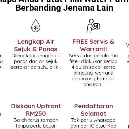
Berbanding Jenama Lain
Lengkap Air
FREE Servis &
W
Sejuk & Panas
Warranti
an
Dilengkapi dengan air
Servis dan penukaran
li
panas dan air sejuk
filter dilakukan setiap
0-
serta air bersuhu bilik .
4 bulan sekali serta
dilindungi warranti
sepanjang tempoh
ansuran .
Diskaun Upfront
Pendaftaran
n
RM250
Selamat
Boleh terus tempah
Tak perlu whatsapp
tanpa perlu bayar
gambar IC atau Kad