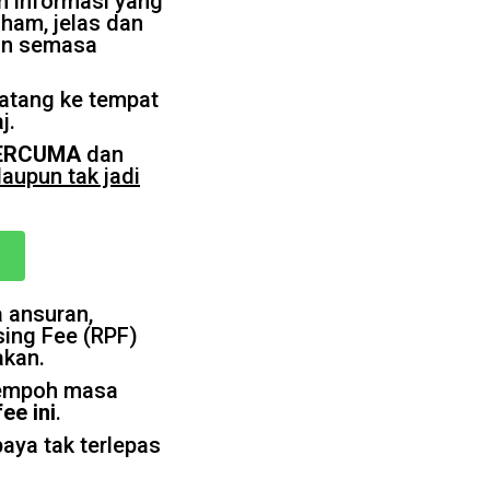
n informasi yang
ham, jelas dan
an semasa
datang ke tempat
j.
ERCUMA
dan
aupun tak jadi
 ansuran,
sing Fee (RPF)
akan.
tempoh masa
ee ini
.
aya tak terlepas