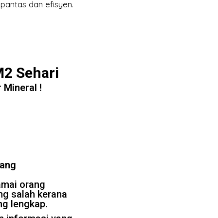
pantas dan efisyen.
2 Sehari
Mineral !
rang
amai orang
g salah kerana
ng lengkap.