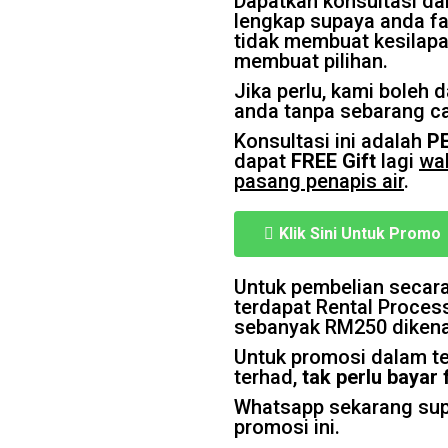
Dapatkan konsultasi da
lengkap supaya anda fa
tidak membuat kesilap
membuat pilihan.
Jika perlu, kami boleh 
anda tanpa sebarang ca
Konsultasi ini adalah
P
dapat
FREE Gift
lagi
wal
pasang penapis air
.
Klik Sini Untuk Promo
Untuk pembelian secara
terdapat Rental Proces
sebanyak RM250 diken
Untuk promosi dalam 
terhad,
tak perlu bayar f
Whatsapp sekarang sup
promosi ini.