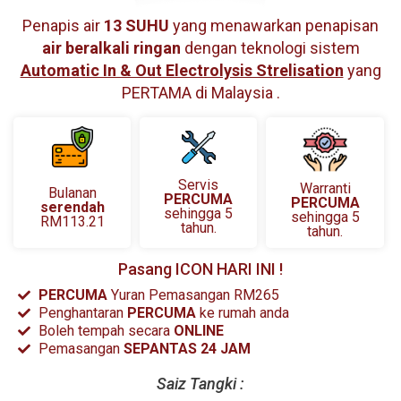
Penapis air
13 SUHU
yang menawarkan penapisan
air beralkali ringan
dengan teknologi sistem
Automatic In & Out Electrolysis Strelisation
yang
PERTAMA di Malaysia .
Servis
Warranti
Bulanan
PERCUMA
PERCUMA
serendah
sehingga 5
sehingga 5
RM113.21
tahun.
tahun.
Pasang ICON HARI INI !
PERCUMA
Yuran Pemasangan RM265
Penghantaran
PERCUMA
ke rumah anda
Boleh tempah secara
ONLINE
Pemasangan
SEPANTAS 24 JAM
Saiz Tangki :