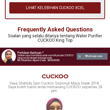
LIHAT KELEBIHAN CUCKOO XCEL
Frequently Asked Questions
Soalan yang selalu ditanya tentang Water Purifier
CUCKOO King Top
Perlukan Bantuan ?
Izinkan saya membantu anda memilih produk CUCKOO
Whatsapp saya
yang sesuai dengan keluarga anda .
NE Shahida | Agent Code : NE000000
Saya Shahida, Ejen Cuckoo Sepenuh Masa Sejak 2018 .
Saya boleh bantu anda memasang CUCKOO sepantas 24
jam .