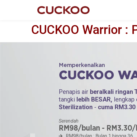
CUCKOO Warrior : 
Memperkenalkan
CUCKOO WA
Penapis air
beralkali ringa
tangki
lebih BESAR,
lengkap 
Sterilization
-
cuma RM3.30 
Serendah
RM98/bulan - RM3.30/
RM98/bulan : Bulan 1 hingga 36