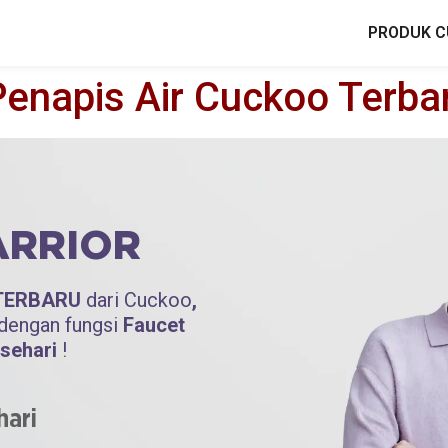
PRODUK 
Penapis Air Cuckoo Terba
RRIOR
n TERBARU
dari Cuckoo
,
dengan fungsi
Faucet
sehari
!
hari