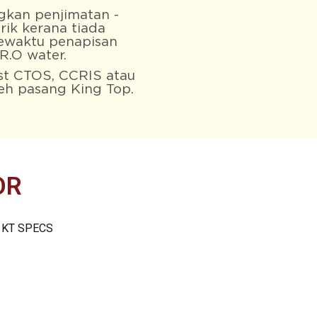
gkan penjimatan -
trik kerana tiada
ewaktu penapisan
R.O water.
st CTOS, CCRIS atau
eh pasang King Top.
OR