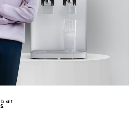
s air
AS
.