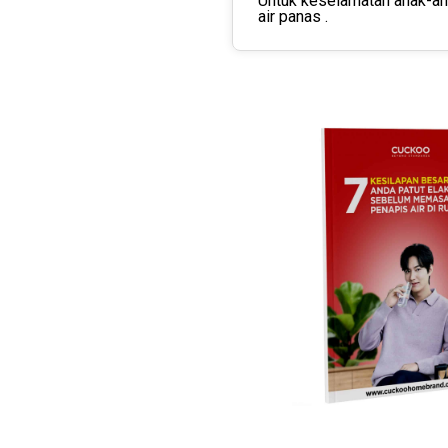
Untuk keselamatan anak-ana
air panas .