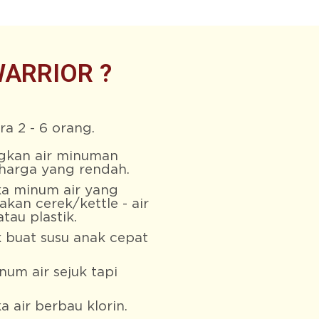
WARRIOR ?
ra 2 - 6 orang.
gkan air minuman
 harga yang rendah.
ka minum air yang
an cerek/kettle - air
tau plastik.
 buat susu anak cepat
um air sejuk tapi
 air berbau klorin.