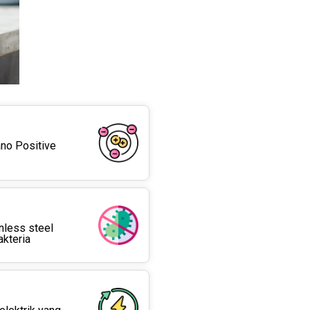
no Positive
inless steel
kteria