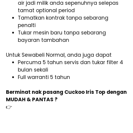
air jadi milik anda sepenuhnya selepas
tamat optional period
Tamatkan kontrak tanpa sebarang
penalti
Tukar mesin baru tanpa sebarang
bayaran tambahan
Untuk Sewabeli Normal, anda juga dapat
Percuma 5 tahun servis dan tukar filter 4
bulan sekali
Full warranti 5 tahun
Berminat nak pasang Cuckoo Iris Top dengan
MUDAH & PANTAS ?
👉
Klik sini untuk whatsapp trusted agent
Cuckoo & Dapatkan CASH REBATE
4. Warrior