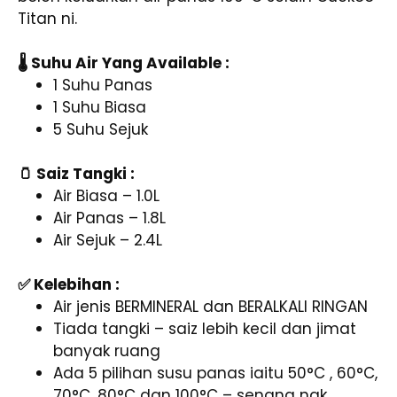
Titan ni.
🌡️ Suhu Air Yang Available :
1 Suhu Panas
1 Suhu Biasa
5 Suhu Sejuk
🫙 Saiz Tangki :
Air Biasa – 1.0L
Air Panas – 1.8L
Air Sejuk – 2.4L
✅ Kelebihan :
Air jenis BERMINERAL dan BERALKALI RINGAN
Tiada tangki – saiz lebih kecil dan jimat
banyak ruang
Ada 5 pilihan susu panas iaitu 50°C , 60°C,
70°C, 80°C dan 100°C – senang nak