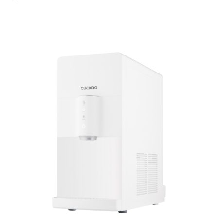
Cuckoo & Dapatkan CASH REBATE
2. XCEL