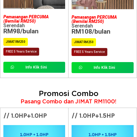
Pemasangan PERCUMA
Pemasangan PERCUMA
(Bernilai RM250)
(Bernilai RM250)
Serendah
Serendah
RM98/bulan
RM108/bulan
JIMAT RM250
JIMAT RM250
FREE 5 Years Service
FREE 5 Years Service
Info Klik Sini
Info Klik Sini
Promosi Combo
Pasang Combo dan JIMAT RM1100!
// 1.0HP+1.0HP
// 1.0HP+1.5HP