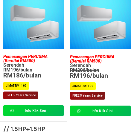
Pemasangan PERCUMA
Pemasangan PERCUMA
(Bernilai RM500)
(Bernilai RM500)
Serendah
Serendah
RM196/bulan
RM206/bulan
RM186/bulan
RM196/bulan
JIMAT RM1100
JIMAT RM1100
FREE 5 Years Service
FREE 5 Years Service
Info Klik Sini
Info Klik Sini
// 1.5HP+1.5HP