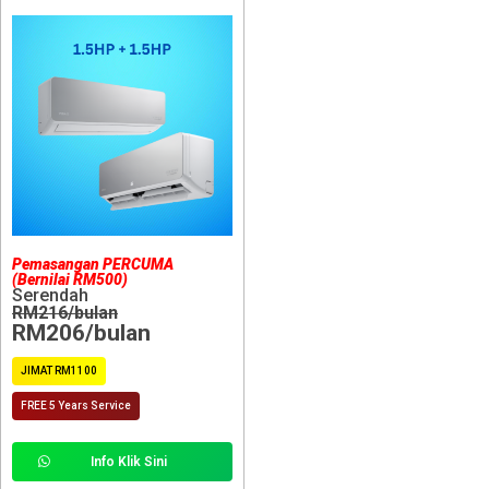
Pemasangan PERCUMA
(Bernilai RM500)
Serendah
RM216/bulan
RM206/bulan
JIMAT RM1100
FREE 5 Years Service
Info Klik Sini