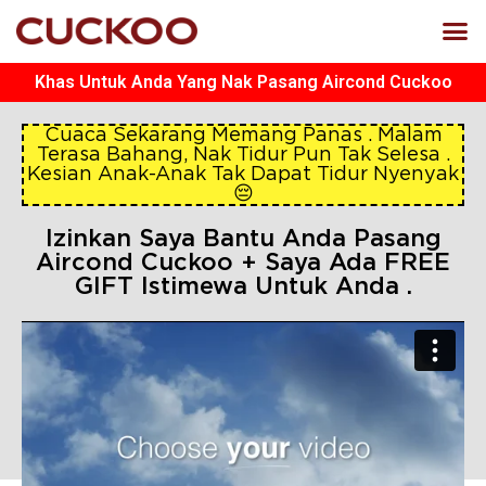
Khas Untuk Anda Yang Nak Pasang Aircond Cuckoo
Cuaca Sekarang Memang Panas . Malam
Terasa Bahang, Nak Tidur Pun Tak Selesa .
Kesian Anak-Anak Tak Dapat Tidur Nyenyak
😔
Izinkan Saya Bantu Anda Pasang
Aircond Cuckoo + Saya Ada FREE
GIFT Istimewa Untuk Anda .