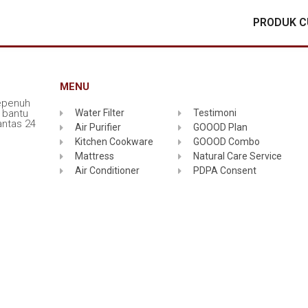
PRODUK 
MENU
epenuh
 bantu
Water Filter
Testimoni
ntas 24
Air Purifier
GOOOD Plan
Kitchen Cookware
GOOOD Combo
Mattress
Natural Care Service
Air Conditioner
PDPA Consent